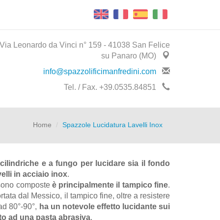
Via Leonardo da Vinci n° 159 - 41038 San Felice
su Panaro (MO)
info@spazzolificimanfredini.com
Tel. / Fax. +39.0535.84851
Home
Spazzole Lucidatura Lavelli Inox
cilindriche e a fungo per lucidare sia il fondo
velli in acciaio inox
.
 sono composte
è principalmente il tampico fine
.
tata dal Messico, il tampico fine, oltre a resistere
 ad 80°-90°,
ha un notevole effetto lucidante sui
ato ad una pasta abrasiva
.