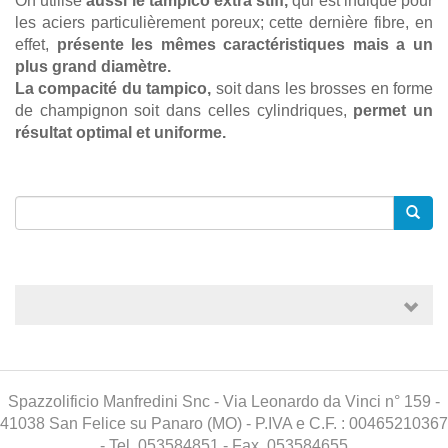
On utilise
aussi le tampico extra stiff,
qui est indiqué pour
les aciers particulièrement poreux; cette dernière fibre, en
effet,
présente les mêmes caractéristiques mais a un
plus grand diamètre.
La compacité du tampico,
soit dans les brosses en forme
de champignon soit dans celles cylindriques,
permet un
résultat optimal et uniforme.
Spazzolificio Manfredini Snc - Via Leonardo da Vinci n° 159 -
41038 San Felice su Panaro (MO) - P.IVA e C.F. : 00465210367
- Tel. 053584851 - Fax. 053584655